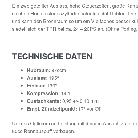
Ein zweigeteilter Auslass, hohe Steuerzeiten, große Kanä
solchen Hochleistungszylinder natürlich nicht fehlen. De
und kann den Brennraum so um ein Vielfaches besser kühl
siedelt sich der TPR bei ca. 24 – 26PS an. (Ohne Porting, 
TECHNISCHE DATEN
Hubraum:
87ccm
Auslass:
195°
Einlass:
130°
Kompression:
14:1
Quetschkante:
0,95 +/- 0,10 mm
Empf. Zündzeitpunkt:
17° vor OT
Um das Optimum an Leistung mit diesem Auspuff zu fahren
90cc Rennauspuff verbauen.