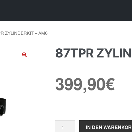
PR ZYLINDERKIT – AM6
87TPR ZYLIN
🔍
399,90
€
87TPR
IN DEN WARENKO
Zylinderkit