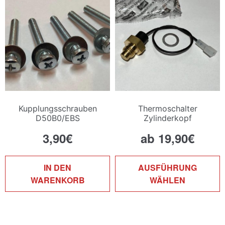
Kupplungsschrauben
Thermoschalter
D50B0/EBS
Zylinderkopf
3,90
€
ab
19,90
€
D
IN DEN
AUSFÜHRUNG
P
WARENKORB
WÄHLEN
w
m
V
a