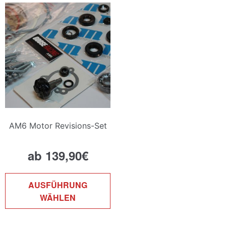
D
O
k
a
d
P
g
w
AM6 Motor Revisions-Set
ab
139,90
€
Dieses
AUSFÜHRUNG
Produkt
WÄHLEN
weist
mehrere