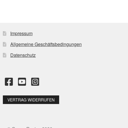
Varianten
auf.
Die
Optionen
können
Impressum
auf
Allgemeine Geschäftsbedingungen
der
Produktseite
Datenschutz
gewählt
werden
VERTRAG WIDERRUFEN