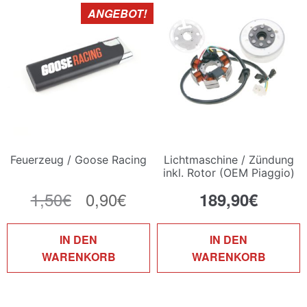
ANGEBOT!
Feuerzeug / Goose Racing
Lichtmaschine / Zündung
inkl. Rotor (OEM Piaggio)
1,50
€
Ursprünglicher
0,90
€
Aktueller
189,90
€
Preis
Preis
IN DEN
IN DEN
war:
ist:
WARENKORB
WARENKORB
1,50€
0,90€.