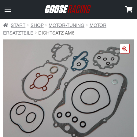
START
SHOP
MOTOR-TUNING
MOTOR
ERSATZTEILE
DICHTSATZ AM6
🔍