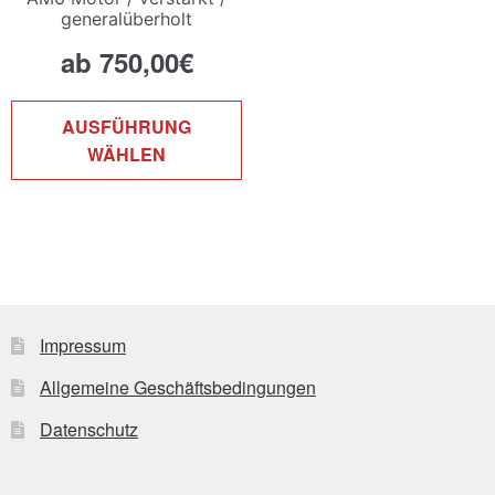
generalüberholt
ab
750,00
€
Dieses
AUSFÜHRUNG
Produkt
WÄHLEN
weist
mehrere
Varianten
auf.
Die
Optionen
können
Impressum
auf
Allgemeine Geschäftsbedingungen
der
Produktseite
Datenschutz
gewählt
werden