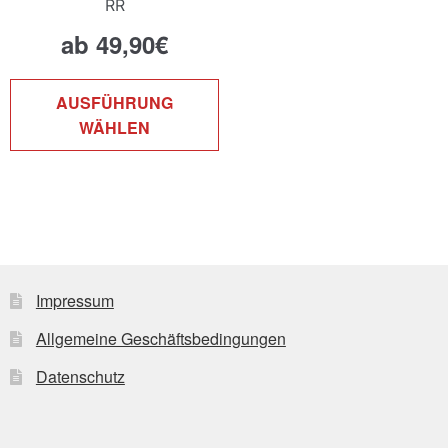
RR
ab
49,90
€
Dieses
AUSFÜHRUNG
Produkt
WÄHLEN
weist
mehrere
Varianten
auf.
Die
Optionen
können
Impressum
auf
Allgemeine Geschäftsbedingungen
der
Produktseite
Datenschutz
gewählt
werden