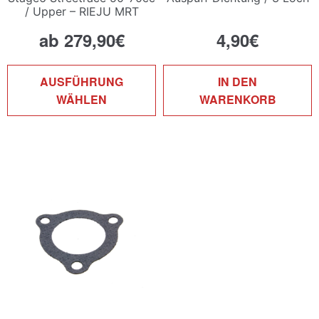
/ Upper – RIEJU MRT
ab
279,90
€
4,90
€
Dieses
AUSFÜHRUNG
IN DEN
Produkt
WÄHLEN
WARENKORB
weist
mehrere
Varianten
auf.
Die
Optionen
können
auf
der
Produktseite
gewählt
werden