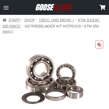
START
SHOP
125CC UND MEHR..!
KTM SX/EXC
250-300CC
GETRIEBELAGER KIT HOTRODS / KTM 250-
300CC
🔍