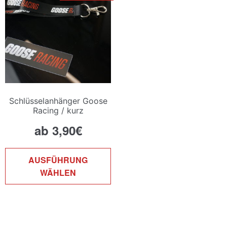
k
a
d
P
g
w
Schlüsselanhänger Goose
Racing / kurz
ab
3,90
€
Dieses
AUSFÜHRUNG
Produkt
WÄHLEN
weist
mehrere
Varianten
auf.