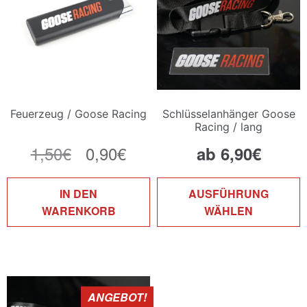
Feuerzeug / Goose Racing
Schlüsselanhänger Goose
Racing / lang
1,50
€
Ursprünglicher
0,90
€
Aktueller
ab
6,90
€
Preis
Preis
D
IN DEN
AUSFÜHRUNG
war:
ist:
P
WARENKORB
WÄHLEN
w
1,50€
0,90€.
m
V
a
D
ANGEBOT!
O