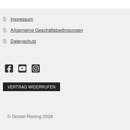
Die
Optionen
können
Impressum
auf
Allgemeine Geschäftsbedingungen
der
Produktseite
Datenschutz
gewählt
werden
VERTRAG WIDERRUFEN
© Goose Racing 2026