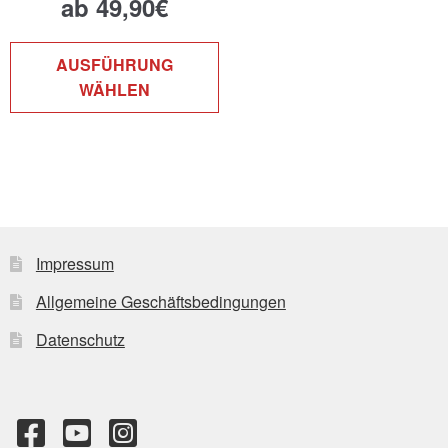
ab
49,90
€
Dieses
AUSFÜHRUNG
Produkt
WÄHLEN
weist
mehrere
Varianten
auf.
Die
Optionen
können
Impressum
auf
Allgemeine Geschäftsbedingungen
der
Produktseite
Datenschutz
gewählt
werden