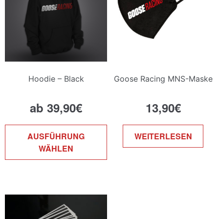
Hoodie – Black
Goose Racing MNS-Maske
ab
39,90
€
13,90
€
Dieses
AUSFÜHRUNG
WEITERLESEN
Produkt
WÄHLEN
weist
mehrere
Varianten
auf.
Die
Optionen