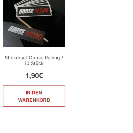
können
auf
der
Produktseite
gewählt
werden
Stickerset Goose Racing /
10 Stück
1,90
€
IN DEN
WARENKORB