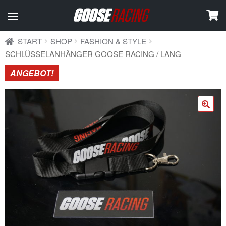
START
SHOP
FASHION & STYLE
SCHLÜSSELANHÄNGER GOOSE RACING / LANG
ANGEBOT!
🔍