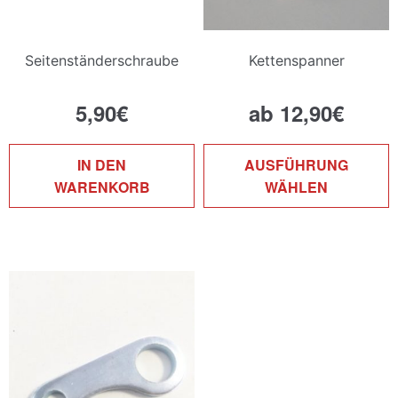
Seitenständerschraube
Kettenspanner
5,90
€
ab
12,90
€
D
IN DEN
AUSFÜHRUNG
P
WARENKORB
WÄHLEN
w
m
V
a
D
O
k
a
d