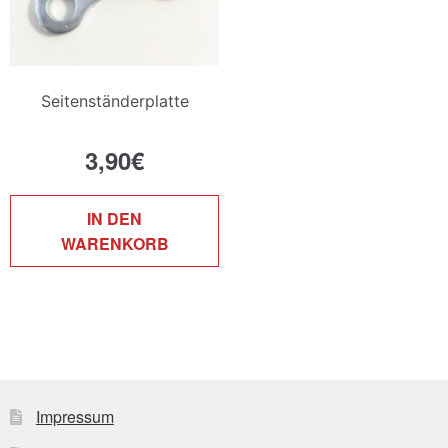
P
g
w
Seitenständerplatte
3,90
€
IN DEN
WARENKORB
Impressum