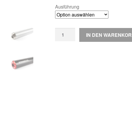
Ausführung
Stage6
IN DEN WARENKO
Streetrace
50-
70cc
/
Upper
-
Sherco
SE/SM
Menge