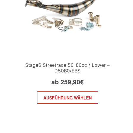
Stage6 Streetrace 50-80cc / Lower –
D50B0/EBS
ab
259,90
€
Dieses
AUSFÜHRUNG WÄHLEN
Produkt
weist
mehrere
Varianten
auf.