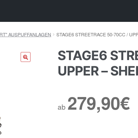
ORT" AUSPUFFANLAGEN
STAGE6 STREETRACE 50-70CC / UP
STAGE6 STR
🔍
UPPER – SH
279,90
€
ab