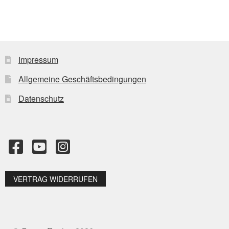
Varianten
auf.
Die
Optionen
können
Impressum
auf
Allgemeine Geschäftsbedingungen
der
Produktseite
Datenschutz
gewählt
werden
VERTRAG WIDERRUFEN