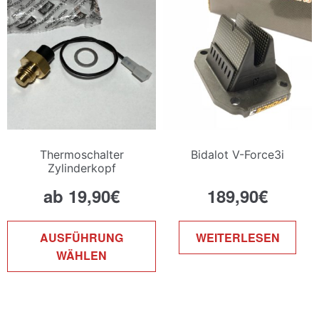
Thermoschalter
Bidalot V-Force3i
Zylinderkopf
ab
19,90
€
189,90
€
Dieses
AUSFÜHRUNG
WEITERLESEN
Produkt
WÄHLEN
weist
mehrere
Varianten
auf.