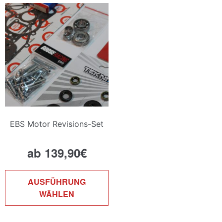
Die
Optionen
können
auf
der
Produktseite
gewählt
werden
EBS Motor Revisions-Set
ab
139,90
€
Dieses
AUSFÜHRUNG
Produkt
WÄHLEN
weist
mehrere