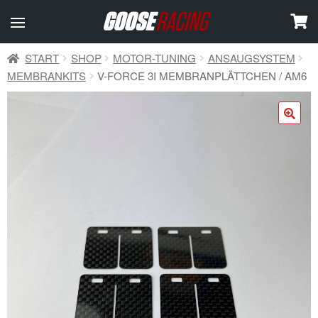
START
SHOP
MOTOR-TUNING
ANSAUGSYSTEM
MEMBRANKITS
V-FORCE 3I MEMBRANPLÄTTCHEN / AM6
🔍