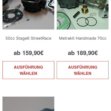
50cc Stage6 StreetRace
Metrakit Handmade 70cc
ab
159,90
€
ab
189,90
€
Dieses
D
AUSFÜHRUNG
AUSFÜHRUNG
Produkt
P
WÄHLEN
WÄHLEN
weist
w
mehrere
m
Varianten
V
auf.
a
Die
D
Optionen
O