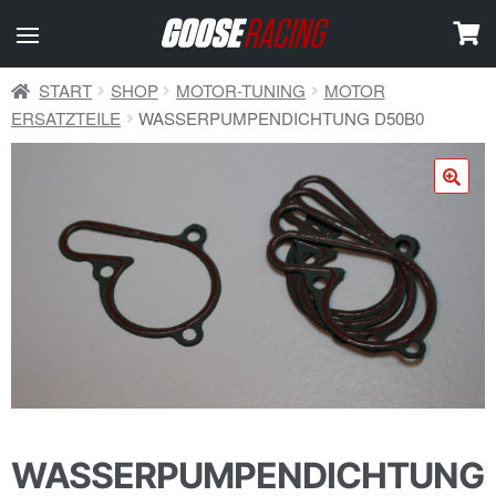
START
SHOP
MOTOR-TUNING
MOTOR
ERSATZTEILE
WASSERPUMPENDICHTUNG D50B0
🔍
WASSERPUMPENDICHTUNG