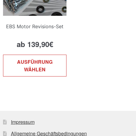
EBS Motor Revisions-Set
ab
139,90
€
Dieses
AUSFÜHRUNG
Produkt
WÄHLEN
weist
mehrere
Varianten
auf.
Die
Optionen
können
Impressum
auf
Allgemeine Geschäftsbedingungen
der