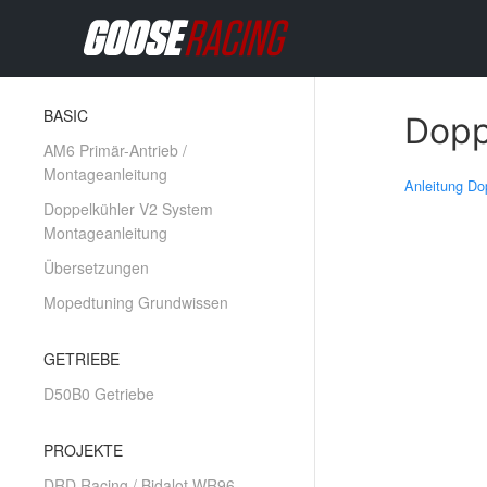
BASIC
Dopp
AM6 Primär-Antrieb /
Montageanleitung
Anleitung Do
Doppelkühler V2 System
Montageanleitung
Übersetzungen
Mopedtuning Grundwissen
GETRIEBE
D50B0 Getriebe
PROJEKTE
DRD Racing / Bidalot WR96