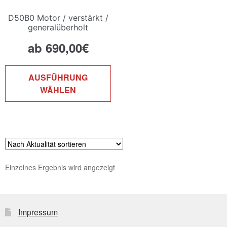
D50B0 Motor / verstärkt /
generalüberholt
ab
690,00
€
Dieses
AUSFÜHRUNG
Produkt
WÄHLEN
weist
mehrere
Varianten
auf.
Die
Optionen
Einzelnes Ergebnis wird angezeigt
können
auf
der
Produktseite
Impressum
gewählt