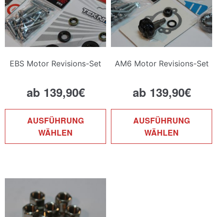
EBS Motor Revisions-Set
AM6 Motor Revisions-Set
ab
139,90
€
ab
139,90
€
Dieses
D
AUSFÜHRUNG
AUSFÜHRUNG
Produkt
P
WÄHLEN
WÄHLEN
weist
w
mehrere
m
Varianten
V
auf.
a
Die
D
Optionen
O
können
k