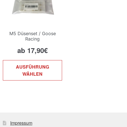
M5 Düsenset / Goose
Racing
ab
17,90
€
Dieses
AUSFÜHRUNG
Produkt
WÄHLEN
weist
mehrere
Varianten
auf.
Die
Optionen
können
Impressum