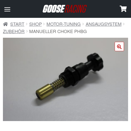
START
SHOP
MOTOR-TUNING
ANSAUGSYSTEM
ZUBEHÖR
MANUELLER CHOKE PHBG
🔍