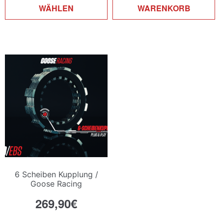
Produkt
WÄHLEN
WARENKORB
weist
mehrere
Varianten
auf.
Die
Optionen
können
auf
der
Produktseite
gewählt
werden
6 Scheiben Kupplung /
Goose Racing
269,90
€