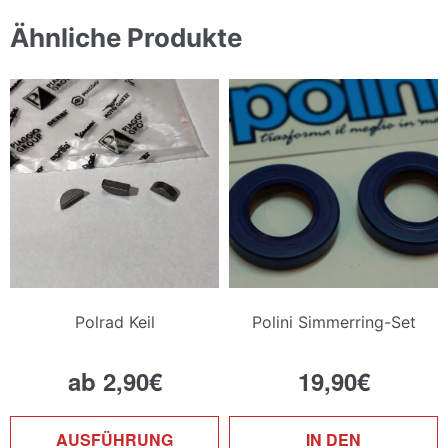
Ähnliche Produkte
Polrad Keil
Polini Simmerring-Set
ab
2,90
€
19,90
€
Dieses
AUSFÜHRUNG
IN DEN