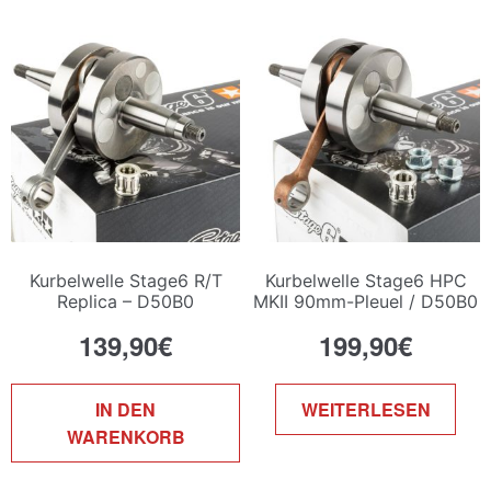
auf.
Die
Optionen
können
auf
der
Produktseite
gewählt
werden
Kurbelwelle Stage6 R/T
Kurbelwelle Stage6 HPC
Replica – D50B0
MKII 90mm-Pleuel / D50B0
139,90
€
199,90
€
IN DEN
WEITERLESEN
WARENKORB