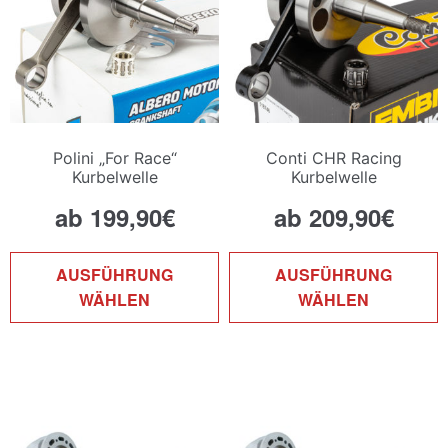
auf
a
der
d
Produktseite
P
gewählt
g
werden
w
Polini „For Race“
Conti CHR Racing
Kurbelwelle
Kurbelwelle
ab
199,90
€
ab
209,90
€
Dieses
D
AUSFÜHRUNG
AUSFÜHRUNG
Produkt
P
WÄHLEN
WÄHLEN
weist
w
mehrere
m
Varianten
V
auf.
a
Die
D
Optionen
O