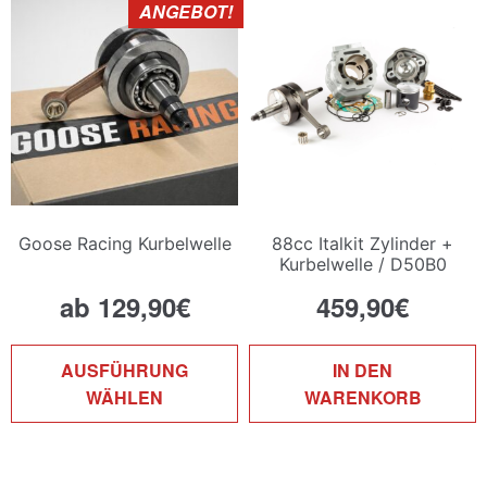
ANGEBOT!
Optionen
O
können
k
auf
a
der
d
Produktseite
P
gewählt
g
werden
w
Goose Racing Kurbelwelle
88cc Italkit Zylinder +
Kurbelwelle / D50B0
ab
129,90
€
459,90
€
Dieses
AUSFÜHRUNG
IN DEN
Produkt
WÄHLEN
WARENKORB
weist
mehrere
Varianten