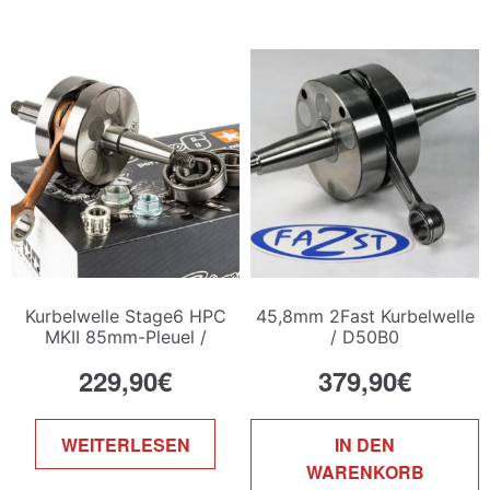
Kurbelwelle Stage6 HPC
45,8mm 2Fast Kurbelwelle
MKII 85mm-Pleuel /
/ D50B0
Minarelli AM6
229,90
€
379,90
€
WEITERLESEN
IN DEN
WARENKORB