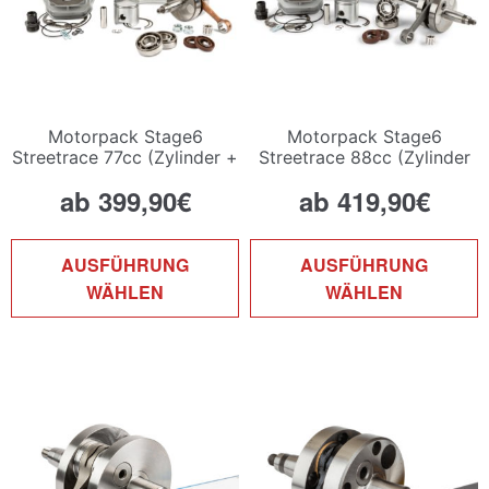
Produktseite
P
gewählt
g
werden
w
Motorpack Stage6
Motorpack Stage6
Streetrace 77cc (Zylinder +
Streetrace 88cc (Zylinder
Kurbelwelle)
+ Kurbelwelle)
ab
399,90
€
ab
419,90
€
Dieses
D
AUSFÜHRUNG
AUSFÜHRUNG
Produkt
P
WÄHLEN
WÄHLEN
weist
w
mehrere
m
Varianten
V
auf.
a
Die
D
Optionen
O
können
k