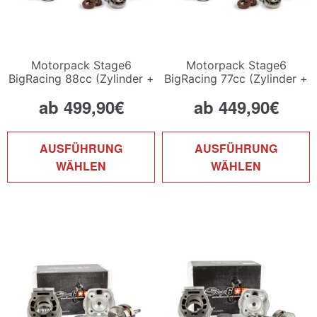
Motorpack Stage6
Motorpack Stage6
BigRacing 88cc (Zylinder +
BigRacing 77cc (Zylinder +
Kurbelwelle)
Kurbelwelle)
ab
499,90
€
ab
449,90
€
Dieses
D
AUSFÜHRUNG
AUSFÜHRUNG
Produkt
P
WÄHLEN
WÄHLEN
weist
w
mehrere
m
Varianten
V
auf.
a
Die
D
Optionen
O
können
k
auf
a
der
d