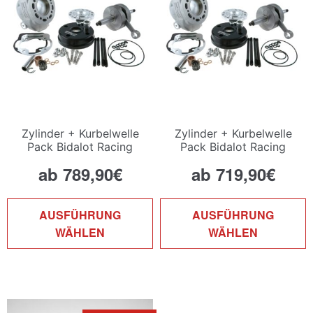
können
k
auf
a
der
d
Produktseite
P
gewählt
g
werden
w
Zylinder + Kurbelwelle
Zylinder + Kurbelwelle
Pack Bidalot Racing
Pack Bidalot Racing
Factory WR 96cc
Factory WR 90cc
ab
789,90
€
ab
719,90
€
Dieses
D
AUSFÜHRUNG
AUSFÜHRUNG
Produkt
P
WÄHLEN
WÄHLEN
weist
w
mehrere
m
Varianten
V
auf.
a
Die
D