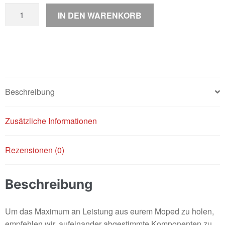
Zylinder
IN DEN WARENKORB
+
Kurbelwelle
Pack
Bidalot
Racing
Factory
Beschreibung
WR
90cc
Zusätzliche Informationen
Menge
Rezensionen (0)
Beschreibung
Um das Maximum an Leistung aus eurem Moped zu holen,
empfehlen wir, aufeinander abgestimmte Komponenten zu