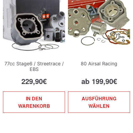
77cc Stage6 / Streetrace /
80 Airsal Racing
EBS
229,90
€
ab
199,90
€
D
IN DEN
AUSFÜHRUNG
P
WARENKORB
WÄHLEN
w
m
V
a