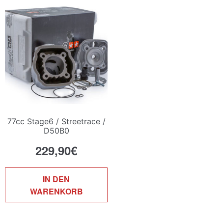
D
O
k
a
d
P
g
w
77cc Stage6 / Streetrace /
D50B0
229,90
€
IN DEN
WARENKORB